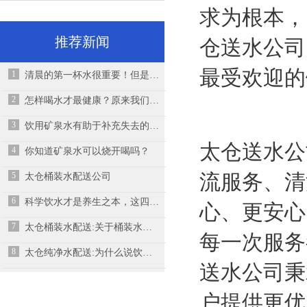
求为根本，
推荐新闻
仓送水公司
最受欢迎的
1
清晨的第一杯水很重要！但是你真的知道“怎么喝”？
2
怎样喝水才最健康？原来我们一直在“伤肾”！
3
饮用矿泉水有助于补充失去的物质，并可平衡体内电解质
太仓送水公
4
你知道矿泉水可以烧开喝吗？
流服务、清
5
太仓桶装水配送公司
6
科学饮水才是养生之本，这四大喝水误区你有吗？
心、更安心
7
太仓桶装水配送:关于桶装水的几大谣言,桶装水有哪几类
每一次服务
8
太仓纯净水配送:为什么说饮水过多也会造成“水中毒”
送水公司秉
户提供更优