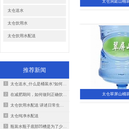
太仓洞庭山桶
太仓送水
太仓饮用水
太仓饮用水配送
推荐新闻
1
太仓送水_什么是桶装水?如何饮用桶装水？
太仓翠屏山桶
2
在减肥期间，如何做到正确饮水呢？
3
太仓饮用水配送:讲述日常生活中不良的饮水习惯，希望大家可以引起注意
4
太仓纯净水配送
5
瓶装水瓶子底部凹槽是为了少装水吗？你想错了