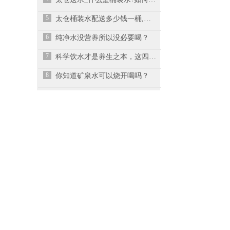
5
太仓桶装水配送多少钱一桶,怎样喝桶装水
6
纯净水没营养所以没必要喝？
7
科学饮水才是养生之本，这四大喝水误区你有吗？
8
你知道矿泉水可以烧开喝吗？