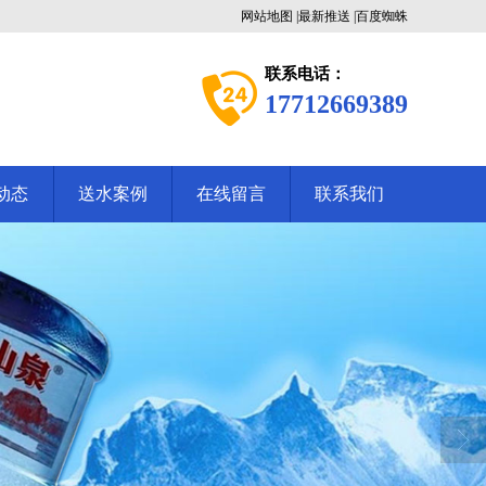
网站地图
|
最新推送
|
百度蜘蛛
联系电话：
17712669389
动态
送水案例
在线留言
联系我们